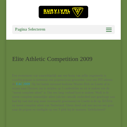
Pagina Selecteren
Elite Athletic Competition 2009
Een evenement wat waarschijnlijk aan een hoop van jullie ongemerkt is
voorbij gegaan is niettemin een prijzencircus geworden voor een FIT-atleten:
de
EAC 2009
. Op het laatste moment besloten Wouter-Dirk en Lisette af te
reizen naar Ommen om te strijden op 5 onderdelen en uit te maken wie de
“meest complete atleet” is. Om een lang verhaal kort te maken: Wodi is de
meest complete mannelijke atleet (als het catwalk onderdeel niet geschrapt was
had hij vast met nog meer overmacht gewonnen) en Lisette is de op Ã©Ã©n
na meest complete atlete van Nederland. Glenn deed ook met succes een gooi
naar de prijzen en eindigde op een 3 plek bij de mannen. Gefeliciteerd!