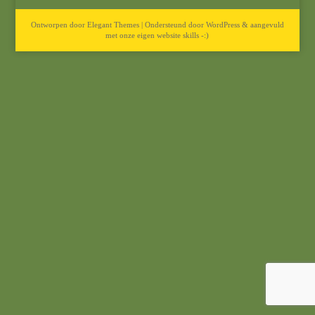
Ontworpen door Elegant Themes | Ondersteund door WordPress & aangevuld
met onze eigen website skills -:)